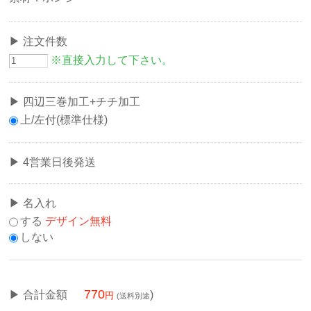
注文件数
※直接入力して下さい。
四辺三巻加工+チチ加工
上/左付(標準仕様)
4営業日後発送
名入れ
する
デザイン無料
しない
770
合計金額
)
(送料別途