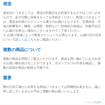
発送
発送日につきましては、
商品の到着日をお約束するものではございませ
ん
ので、必ず日数に余裕をもってお手続きください。配送につきまして
は、運送会社様のスケジュール通りのお届けとなります。交通状況・天
候の影響等や、離島・山間部・郡部など一部例外の地域は、到着予定日
にお届け出来ない場合がございますのでご了承ください。
※ お届け地域によって配送スケジュールが異なります。お届け日の目安
について
詳しくはこちら
をご確認ください。
複数の商品について
複数の商品を同時にご購入いただけます。商品を買い物かごにお入れ頂
きお買い物を続けることができます。ボタンでカゴの中身を確認し、個
数の追加や商品の削除も可能です。
重要
弊社の別工場から出荷する商品につきましては同梱包出来ません。誠に
申し訳ございませんが予めご理解の程お願いいたします。
•
ページTOPへ