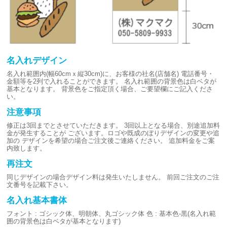
名入れデザイン
名入れ範囲内(幅60cmｘ縦30cm)に、お客様の社名(店舗名)
電話番号・
金額等を2列で入れることができます。
名入れ範囲の背景色は白ベタが
基本となります。
背景色をご指定頂く場合、ご要望欄にご記入くださ
い。
注意事項
修正は3回までとさせていただきます。
3回以上となる場合、別途追加料
金が発生することが
ございます。ロゴや既成のぼりデザインの変更や追
加の
デザインを希望の場合ご注文後ご連絡ください。
追加料金をご案
内致します。
再注文
同じデザインの場合デザイン料は発生いたしません。
前回ご注文のご注
文番号を記載下さい。
名入れ基本書体
フォント : ゴシック体、明朝体、丸ゴシック体
色 : 基本色-黒(名入れ範
囲の背景色は白ベタが基本となります)