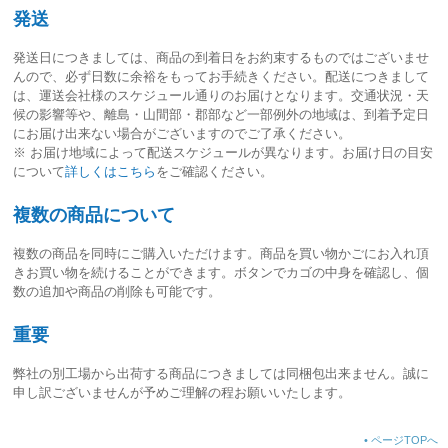
発送
発送日につきましては、
商品の到着日をお約束するものではございませ
ん
ので、必ず日数に余裕をもってお手続きください。配送につきまして
は、運送会社様のスケジュール通りのお届けとなります。交通状況・天
候の影響等や、離島・山間部・郡部など一部例外の地域は、到着予定日
にお届け出来ない場合がございますのでご了承ください。
※ お届け地域によって配送スケジュールが異なります。お届け日の目安
について
詳しくはこちら
をご確認ください。
複数の商品について
複数の商品を同時にご購入いただけます。商品を買い物かごにお入れ頂
きお買い物を続けることができます。ボタンでカゴの中身を確認し、個
数の追加や商品の削除も可能です。
重要
弊社の別工場から出荷する商品につきましては同梱包出来ません。誠に
申し訳ございませんが予めご理解の程お願いいたします。
•
ページTOPへ