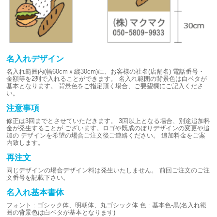
名入れデザイン
名入れ範囲内(幅60cmｘ縦30cm)に、お客様の社名(店舗名)
電話番号・
金額等を2列で入れることができます。
名入れ範囲の背景色は白ベタが
基本となります。
背景色をご指定頂く場合、ご要望欄にご記入くださ
い。
注意事項
修正は3回までとさせていただきます。
3回以上となる場合、別途追加料
金が発生することが
ございます。ロゴや既成のぼりデザインの変更や追
加の
デザインを希望の場合ご注文後ご連絡ください。
追加料金をご案
内致します。
再注文
同じデザインの場合デザイン料は発生いたしません。
前回ご注文のご注
文番号を記載下さい。
名入れ基本書体
フォント : ゴシック体、明朝体、丸ゴシック体
色 : 基本色-黒(名入れ範
囲の背景色は白ベタが基本となります)