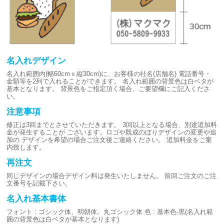
名入れデザイン
名入れ範囲内(幅60cmｘ縦30cm)に、お客様の社名(店舗名)
電話番号・
金額等を2列で入れることができます。
名入れ範囲の背景色は白ベタが
基本となります。
背景色をご指定頂く場合、ご要望欄にご記入くださ
い。
注意事項
修正は3回までとさせていただきます。
3回以上となる場合、別途追加料
金が発生することが
ございます。ロゴや既成のぼりデザインの変更や追
加の
デザインを希望の場合ご注文後ご連絡ください。
追加料金をご案
内致します。
再注文
同じデザインの場合デザイン料は発生いたしません。
前回ご注文のご注
文番号を記載下さい。
名入れ基本書体
フォント : ゴシック体、明朝体、丸ゴシック体
色 : 基本色-黒(名入れ範
囲の背景色は白ベタが基本となります)