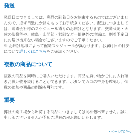
発送
発送日につきましては、
商品の到着日をお約束するものではございませ
ん
ので、必ず日数に余裕をもってお手続きください。配送につきまして
は、運送会社様のスケジュール通りのお届けとなります。交通状況・天
候の影響等や、離島・山間部・郡部など一部例外の地域は、到着予定日
にお届け出来ない場合がございますのでご了承ください。
※ お届け地域によって配送スケジュールが異なります。お届け日の目安
について
詳しくはこちら
をご確認ください。
複数の商品について
複数の商品を同時にご購入いただけます。商品を買い物かごにお入れ頂
きお買い物を続けることができます。ボタンでカゴの中身を確認し、個
数の追加や商品の削除も可能です。
重要
弊社の別工場から出荷する商品につきましては同梱包出来ません。誠に
申し訳ございませんが予めご理解の程お願いいたします。
•
ページTOPへ