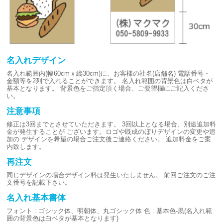
名入れデザイン
名入れ範囲内(幅60cmｘ縦30cm)に、お客様の社名(店舗名)
電話番号・
金額等を2列で入れることができます。
名入れ範囲の背景色は白ベタが
基本となります。
背景色をご指定頂く場合、ご要望欄にご記入くださ
い。
注意事項
修正は3回までとさせていただきます。
3回以上となる場合、別途追加料
金が発生することが
ございます。ロゴや既成のぼりデザインの変更や追
加の
デザインを希望の場合ご注文後ご連絡ください。
追加料金をご案
内致します。
再注文
同じデザインの場合デザイン料は発生いたしません。
前回ご注文のご注
文番号を記載下さい。
名入れ基本書体
フォント : ゴシック体、明朝体、丸ゴシック体
色 : 基本色-黒(名入れ範
囲の背景色は白ベタが基本となります)