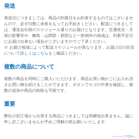
発送
発送日につきましては、
商品の到着日をお約束するものではございませ
ん
ので、必ず日数に余裕をもってお手続きください。配送につきまして
は、運送会社様のスケジュール通りのお届けとなります。交通状況・天
候の影響等や、離島・山間部・郡部など一部例外の地域は、到着予定日
にお届け出来ない場合がございますのでご了承ください。
※ お届け地域によって配送スケジュールが異なります。お届け日の目安
について
詳しくはこちら
をご確認ください。
複数の商品について
複数の商品を同時にご購入いただけます。商品を買い物かごにお入れ頂
きお買い物を続けることができます。ボタンでカゴの中身を確認し、個
数の追加や商品の削除も可能です。
重要
弊社の別工場から出荷する商品につきましては同梱包出来ません。誠に
申し訳ございませんが予めご理解の程お願いいたします。
•
ページTOPへ