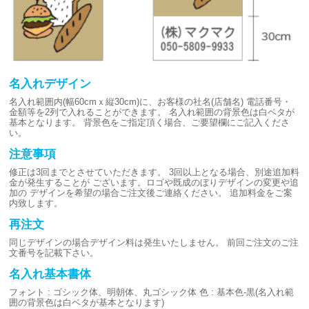
名入れデザイン
名入れ範囲内(幅60cmｘ縦30cm)に、お客様の社名(店舗名)
電話番号・
金額等を2列で入れることができます。
名入れ範囲の背景色は白ベタが
基本となります。
背景色をご指定頂く場合、ご要望欄にご記入くださ
い。
注意事項
修正は3回までとさせていただきます。
3回以上となる場合、別途追加料
金が発生することが
ございます。ロゴや既成のぼりデザインの変更や追
加の
デザインを希望の場合ご注文後ご連絡ください。
追加料金をご案
内致します。
再注文
同じデザインの場合デザイン料は発生いたしません。
前回ご注文のご注
文番号を記載下さい。
名入れ基本書体
フォント : ゴシック体、明朝体、丸ゴシック体
色 : 基本色-黒(名入れ範
囲の背景色は白ベタが基本となります)