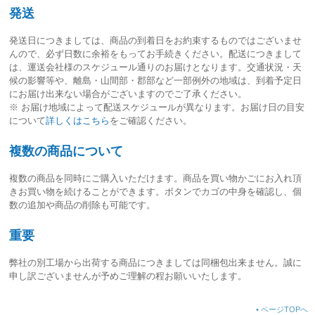
発送
発送日につきましては、
商品の到着日をお約束するものではございませ
ん
ので、必ず日数に余裕をもってお手続きください。配送につきまして
は、運送会社様のスケジュール通りのお届けとなります。交通状況・天
候の影響等や、離島・山間部・郡部など一部例外の地域は、到着予定日
にお届け出来ない場合がございますのでご了承ください。
※ お届け地域によって配送スケジュールが異なります。お届け日の目安
について
詳しくはこちら
をご確認ください。
複数の商品について
複数の商品を同時にご購入いただけます。商品を買い物かごにお入れ頂
きお買い物を続けることができます。ボタンでカゴの中身を確認し、個
数の追加や商品の削除も可能です。
重要
弊社の別工場から出荷する商品につきましては同梱包出来ません。誠に
申し訳ございませんが予めご理解の程お願いいたします。
•
ページTOPへ