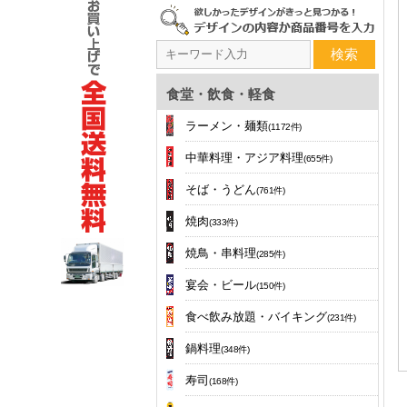
検索
食堂・飲食・軽食
ラーメン・麺類
(1172件)
中華料理・アジア料理
(655件)
そば・うどん
(761件)
焼肉
(333件)
焼鳥・串料理
(285件)
宴会・ビール
(150件)
食べ飲み放題・バイキング
(231件)
鍋料理
(348件)
寿司
(168件)