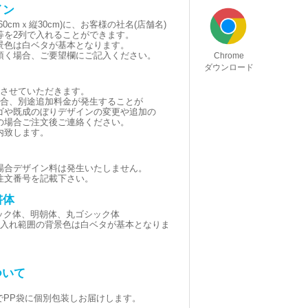
イン
0cmｘ縦30cm)に、お客様の社名(店舗名)
等を2列で入れることができます。
景色は白ベタが基本となります。
頂く場合、ご要望欄にご記入ください。
Chrome
ダウンロード
とさせていただきます。
場合、別途追加料金が発生することが
ゴや既成のぼりデザインの変更や追加の
の場合ご注文後ご連絡ください。
内致します。
場合デザイン料は発生いたしません。
注文番号を記載下さい。
書体
シック体、明朝体、丸ゴシック体
黒(名入れ範囲の背景色は白ベタが基本となりま
ついて
でPP袋に個別包装しお届けします。