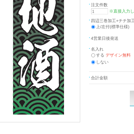
注文件数
※直接入力
四辺三巻加工+チチ加
上/左付(標準仕様)
4営業日後発送
名入れ
する
デザイン無料
しない
合計金額