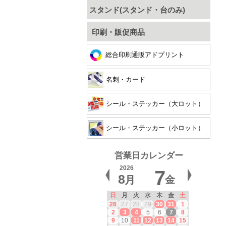
スタンド(スタンド・台のみ)
印刷・販促商品
総合印刷通販アドプリント
名刺・カード
シール・ステッカー（大ロット）
シール・ステッカー（小ロット）
営業日カレンダー
2026
7
8
月
金
日
月
火
水
木
金
土
26
27
28
29
30
31
1
2
3
4
5
6
7
8
9
10
11
12
13
14
15