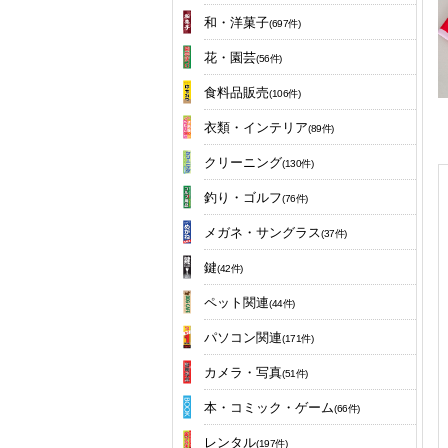
和・洋菓子
(697件)
花・園芸
(56件)
食料品販売
(106件)
衣類・インテリア
(89件)
クリーニング
(130件)
釣り・ゴルフ
(76件)
メガネ・サングラス
(37件)
鍵
(42件)
ペット関連
(44件)
パソコン関連
(171件)
カメラ・写真
(51件)
本・コミック・ゲーム
(66件)
レンタル
(197件)