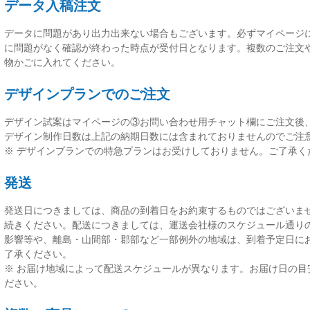
データ入稿注文
データに問題があり出力出来ない場合もございます。必ずマイページ
に問題がなく確認が終わった時点が受付日
となります。複数のご注文
物かごに入れてください。
デザインプランでのご注文
デザイン試案はマイページの③お問い合わせ用チャット欄にご注文後
デザイン制作日数は上記の納期日数には含まれておりませんのでご注
※ デザインプランでの特急プランはお受けしておりません。ご了承く
発送
発送日につきましては、
商品の到着日をお約束するものではございま
続きください。配送につきましては、運送会社様のスケジュール通り
影響等や、離島・山間部・郡部など一部例外の地域は、到着予定日に
了承ください。
※ お届け地域によって配送スケジュールが異なります。お届け日の目
ださい。