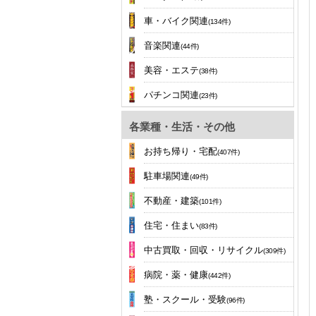
車・バイク関連
(134件)
音楽関連
(44件)
美容・エステ
(38件)
パチンコ関連
(23件)
各業種・生活・その他
お持ち帰り・宅配
(407件)
駐車場関連
(49件)
不動産・建築
(101件)
住宅・住まい
(83件)
中古買取・回収・リサイクル
(309件)
病院・薬・健康
(442件)
塾・スクール・受験
(96件)