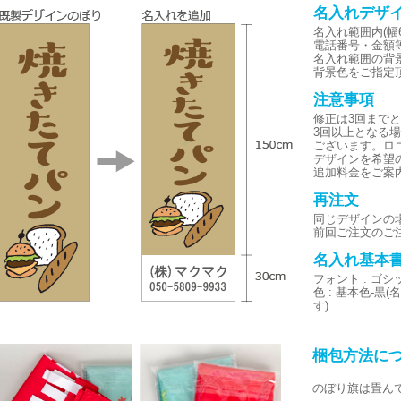
名入れデザ
名入れ範囲内(幅6
電話番号・金額
名入れ範囲の背
背景色をご指定
注意事項
修正は3回まで
3回以上となる
ございます。ロ
デザインを希望
追加料金をご案
再注文
同じデザインの
前回ご注文のご
名入れ基本
フォント : ゴ
色 : 基本色-
す)
梱包方法に
のぼり旗は畳ん