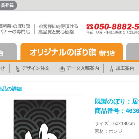
会員登録
わせ
デザイン注文
データ入稿案内
加工案内
商品の詳細
既製のぼり：居
商品番号：463
サイズ：60×180cm
素材：ポンジ