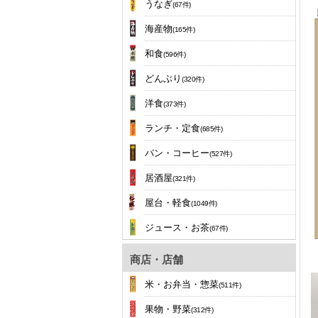
うなぎ
(67件)
海産物
(165件)
和食
(596件)
どんぶり
(320件)
洋食
(373件)
ランチ・定食
(685件)
パン・コーヒー
(527件)
居酒屋
(321件)
屋台・軽食
(1049件)
ジュース・お茶
(67件)
商店・店舗
米・お弁当・惣菜
(511件)
果物・野菜
(312件)