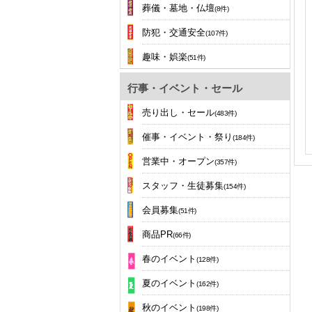
葬儀・墓地・仏壇
(8件)
防犯・交通安全
(107件)
趣味・娯楽
(51件)
行事・イベント・セール
売り出し・セール
(483件)
催事・イベント・祭り
(184件)
営業中・オープン
(357件)
スタッフ・生徒募集
(154件)
会員募集
(51件)
商品PR
(66件)
春のイベント
(128件)
夏のイベント
(162件)
秋のイベント
(198件)