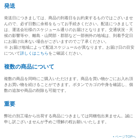
発送
発送日につきましては、
商品の到着日をお約束するものではございませ
ん
ので、必ず日数に余裕をもってお手続きください。配送につきまして
は、運送会社様のスケジュール通りのお届けとなります。交通状況・天
候の影響等や、離島・山間部・郡部など一部例外の地域は、到着予定日
にお届け出来ない場合がございますのでご了承ください。
※ お届け地域によって配送スケジュールが異なります。お届け日の目安
について
詳しくはこちら
をご確認ください。
複数の商品について
複数の商品を同時にご購入いただけます。商品を買い物かごにお入れ頂
きお買い物を続けることができます。ボタンでカゴの中身を確認し、個
数の追加や商品の削除も可能です。
重要
弊社の別工場から出荷する商品につきましては同梱包出来ません。誠に
申し訳ございませんが予めご理解の程お願いいたします。
•
ページTOPへ