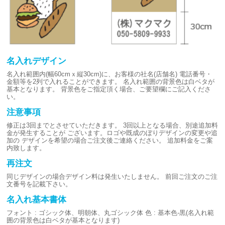
名入れデザイン
名入れ範囲内(幅60cmｘ縦30cm)に、お客様の社名(店舗名)
電話番号・
金額等を2列で入れることができます。
名入れ範囲の背景色は白ベタが
基本となります。
背景色をご指定頂く場合、ご要望欄にご記入くださ
い。
注意事項
修正は3回までとさせていただきます。
3回以上となる場合、別途追加料
金が発生することが
ございます。ロゴや既成のぼりデザインの変更や追
加の
デザインを希望の場合ご注文後ご連絡ください。
追加料金をご案
内致します。
再注文
同じデザインの場合デザイン料は発生いたしません。
前回ご注文のご注
文番号を記載下さい。
名入れ基本書体
フォント : ゴシック体、明朝体、丸ゴシック体
色 : 基本色-黒(名入れ範
囲の背景色は白ベタが基本となります)