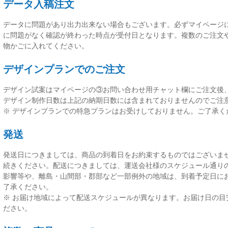
データ入稿注文
データに問題があり出力出来ない場合もございます。必ずマイページ
に問題がなく確認が終わった時点が受付日
となります。複数のご注文
物かごに入れてください。
デザインプランでのご注文
デザイン試案はマイページの③お問い合わせ用チャット欄にご注文後
デザイン制作日数は上記の納期日数には含まれておりませんのでご注
※ デザインプランでの特急プランはお受けしておりません。ご了承く
発送
発送日につきましては、
商品の到着日をお約束するものではございま
続きください。配送につきましては、運送会社様のスケジュール通り
影響等や、離島・山間部・郡部など一部例外の地域は、到着予定日に
了承ください。
※ お届け地域によって配送スケジュールが異なります。お届け日の目
ださい。