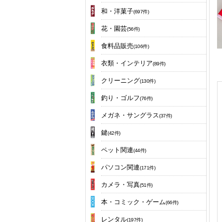
和・洋菓子
(697件)
花・園芸
(56件)
食料品販売
(106件)
衣類・インテリア
(89件)
クリーニング
(130件)
釣り・ゴルフ
(76件)
メガネ・サングラス
(37件)
鍵
(42件)
ペット関連
(44件)
パソコン関連
(171件)
カメラ・写真
(51件)
本・コミック・ゲーム
(66件)
レンタル
(197件)