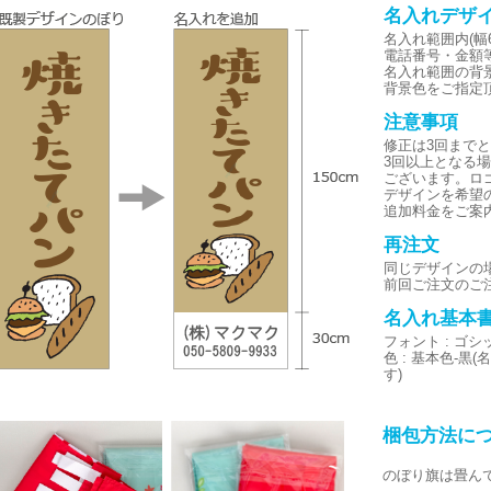
名入れデザ
名入れ範囲内(幅6
電話番号・金額
名入れ範囲の背
背景色をご指定
注意事項
修正は3回まで
3回以上となる
ございます。ロ
デザインを希望
追加料金をご案
再注文
同じデザインの
前回ご注文のご
名入れ基本
フォント : ゴ
色 : 基本色-
す)
梱包方法に
のぼり旗は畳ん