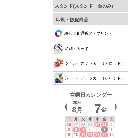
スタンド(スタンド・台のみ)
印刷・販促商品
総合印刷通販アドプリント
名刺・カード
シール・ステッカー（大ロット）
シール・ステッカー（小ロット）
営業日カレンダー
2026
7
8
月
金
日
月
火
水
木
金
土
26
27
28
29
30
31
1
2
3
4
5
6
7
8
9
10
11
12
13
14
15