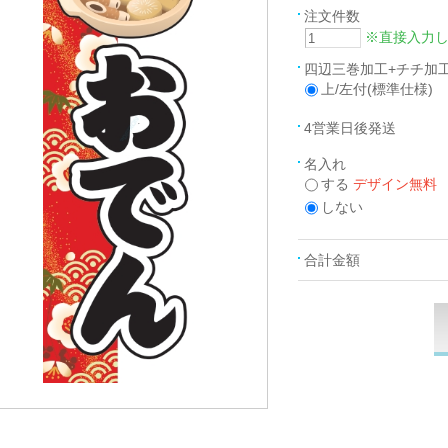
注文件数
※直接入力
四辺三巻加工+チチ加
上/左付(標準仕様)
4営業日後発送
名入れ
する
デザイン無料
しない
合計金額