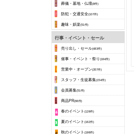
葬儀・墓地・仏壇
(8件)
防犯・交通安全
(107件)
趣味・娯楽
(51件)
行事・イベント・セール
売り出し・セール
(483件)
催事・イベント・祭り
(184件)
営業中・オープン
(357件)
スタッフ・生徒募集
(154件)
会員募集
(51件)
商品PR
(66件)
春のイベント
(128件)
夏のイベント
(162件)
秋のイベント
(198件)