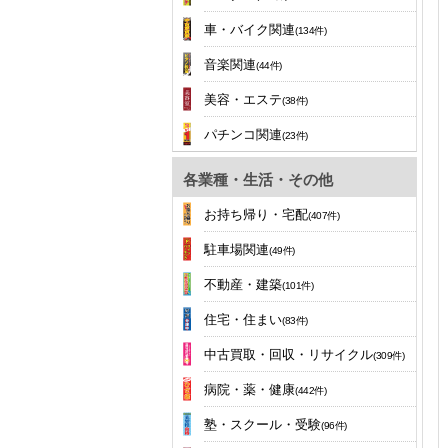
車・バイク関連
(134件)
音楽関連
(44件)
美容・エステ
(38件)
パチンコ関連
(23件)
各業種・生活・その他
お持ち帰り・宅配
(407件)
駐車場関連
(49件)
不動産・建築
(101件)
住宅・住まい
(83件)
中古買取・回収・リサイクル
(309件)
病院・薬・健康
(442件)
塾・スクール・受験
(96件)