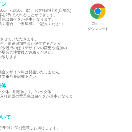
イン
0cmｘ縦30cm)に、お客様の社名(店舗名)
等を2列で入れることができます。
景色は白ベタが基本となります。
頂く場合、ご要望欄にご記入ください。
Chrome
ダウンロード
とさせていただきます。
場合、別途追加料金が発生することが
ゴや既成のぼりデザインの変更や追加の
の場合ご注文後ご連絡ください。
内致します。
場合デザイン料は発生いたしません。
注文番号を記載下さい。
書体
シック体、明朝体、丸ゴシック体
黒(名入れ範囲の背景色は白ベタが基本となりま
ついて
でPP袋に個別包装しお届けします。