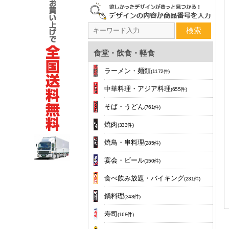
検索
食堂・飲食・軽食
ラーメン・麺類
(1172件)
中華料理・アジア料理
(655件)
そば・うどん
(761件)
焼肉
(333件)
焼鳥・串料理
(285件)
宴会・ビール
(150件)
食べ飲み放題・バイキング
(231件)
鍋料理
(348件)
寿司
(168件)