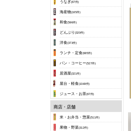
うなぎ
(67件)
海産物
(165件)
和食
(596件)
どんぶり
(320件)
洋食
(373件)
ランチ・定食
(685件)
パン・コーヒー
(527件)
居酒屋
(321件)
屋台・軽食
(1049件)
ジュース・お茶
(67件)
商店・店舗
米・お弁当・惣菜
(511件)
果物・野菜
(312件)