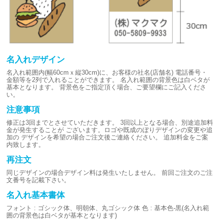
名入れデザイン
名入れ範囲内(幅60cmｘ縦30cm)に、お客様の社名(店舗名)
電話番号・
金額等を2列で入れることができます。
名入れ範囲の背景色は白ベタが
基本となります。
背景色をご指定頂く場合、ご要望欄にご記入くださ
い。
注意事項
修正は3回までとさせていただきます。
3回以上となる場合、別途追加料
金が発生することが
ございます。ロゴや既成のぼりデザインの変更や追
加の
デザインを希望の場合ご注文後ご連絡ください。
追加料金をご案
内致します。
再注文
同じデザインの場合デザイン料は発生いたしません。
前回ご注文のご注
文番号を記載下さい。
名入れ基本書体
フォント : ゴシック体、明朝体、丸ゴシック体
色 : 基本色-黒(名入れ範
囲の背景色は白ベタが基本となります)