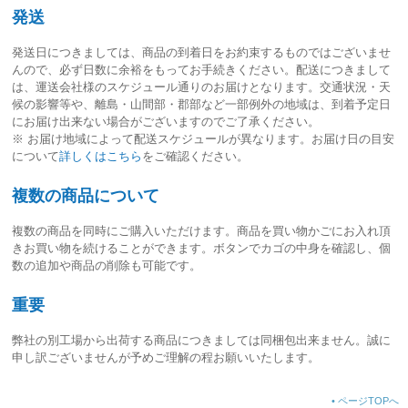
発送
発送日につきましては、
商品の到着日をお約束するものではございませ
ん
ので、必ず日数に余裕をもってお手続きください。配送につきまして
は、運送会社様のスケジュール通りのお届けとなります。交通状況・天
候の影響等や、離島・山間部・郡部など一部例外の地域は、到着予定日
にお届け出来ない場合がございますのでご了承ください。
※ お届け地域によって配送スケジュールが異なります。お届け日の目安
について
詳しくはこちら
をご確認ください。
複数の商品について
複数の商品を同時にご購入いただけます。商品を買い物かごにお入れ頂
きお買い物を続けることができます。ボタンでカゴの中身を確認し、個
数の追加や商品の削除も可能です。
重要
弊社の別工場から出荷する商品につきましては同梱包出来ません。誠に
申し訳ございませんが予めご理解の程お願いいたします。
•
ページTOPへ