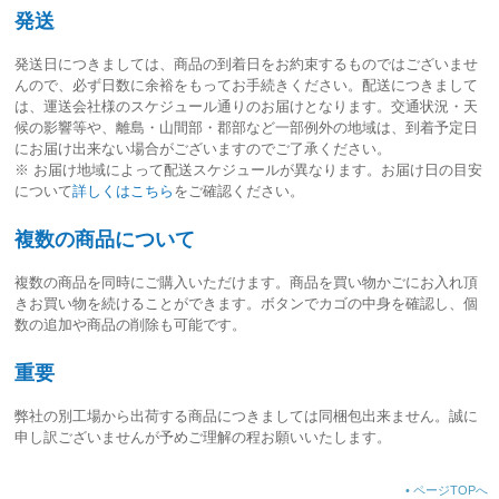
発送
発送日につきましては、
商品の到着日をお約束するものではございませ
ん
ので、必ず日数に余裕をもってお手続きください。配送につきまして
は、運送会社様のスケジュール通りのお届けとなります。交通状況・天
候の影響等や、離島・山間部・郡部など一部例外の地域は、到着予定日
にお届け出来ない場合がございますのでご了承ください。
※ お届け地域によって配送スケジュールが異なります。お届け日の目安
について
詳しくはこちら
をご確認ください。
複数の商品について
複数の商品を同時にご購入いただけます。商品を買い物かごにお入れ頂
きお買い物を続けることができます。ボタンでカゴの中身を確認し、個
数の追加や商品の削除も可能です。
重要
弊社の別工場から出荷する商品につきましては同梱包出来ません。誠に
申し訳ございませんが予めご理解の程お願いいたします。
•
ページTOPへ