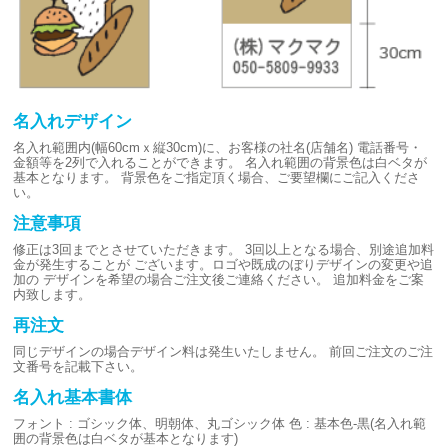
名入れデザイン
名入れ範囲内(幅60cmｘ縦30cm)に、お客様の社名(店舗名)
電話番号・
金額等を2列で入れることができます。
名入れ範囲の背景色は白ベタが
基本となります。
背景色をご指定頂く場合、ご要望欄にご記入くださ
い。
注意事項
修正は3回までとさせていただきます。
3回以上となる場合、別途追加料
金が発生することが
ございます。ロゴや既成のぼりデザインの変更や追
加の
デザインを希望の場合ご注文後ご連絡ください。
追加料金をご案
内致します。
再注文
同じデザインの場合デザイン料は発生いたしません。
前回ご注文のご注
文番号を記載下さい。
名入れ基本書体
フォント : ゴシック体、明朝体、丸ゴシック体
色 : 基本色-黒(名入れ範
囲の背景色は白ベタが基本となります)