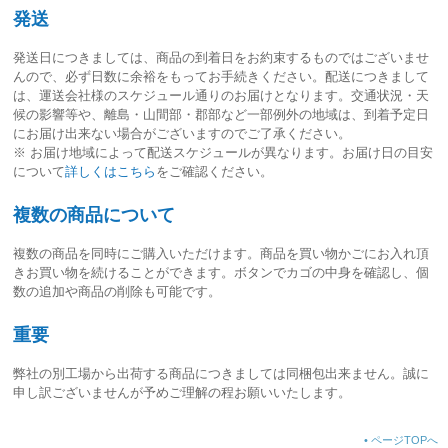
発送
発送日につきましては、
商品の到着日をお約束するものではございませ
ん
ので、必ず日数に余裕をもってお手続きください。配送につきまして
は、運送会社様のスケジュール通りのお届けとなります。交通状況・天
候の影響等や、離島・山間部・郡部など一部例外の地域は、到着予定日
にお届け出来ない場合がございますのでご了承ください。
※ お届け地域によって配送スケジュールが異なります。お届け日の目安
について
詳しくはこちら
をご確認ください。
複数の商品について
複数の商品を同時にご購入いただけます。商品を買い物かごにお入れ頂
きお買い物を続けることができます。ボタンでカゴの中身を確認し、個
数の追加や商品の削除も可能です。
重要
弊社の別工場から出荷する商品につきましては同梱包出来ません。誠に
申し訳ございませんが予めご理解の程お願いいたします。
•
ページTOPへ