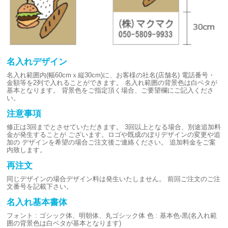
名入れデザイン
名入れ範囲内(幅60cmｘ縦30cm)に、お客様の社名(店舗名)
電話番号・
金額等を2列で入れることができます。
名入れ範囲の背景色は白ベタが
基本となります。
背景色をご指定頂く場合、ご要望欄にご記入くださ
い。
注意事項
修正は3回までとさせていただきます。
3回以上となる場合、別途追加料
金が発生することが
ございます。ロゴや既成のぼりデザインの変更や追
加の
デザインを希望の場合ご注文後ご連絡ください。
追加料金をご案
内致します。
再注文
同じデザインの場合デザイン料は発生いたしません。
前回ご注文のご注
文番号を記載下さい。
名入れ基本書体
フォント : ゴシック体、明朝体、丸ゴシック体
色 : 基本色-黒(名入れ範
囲の背景色は白ベタが基本となります)