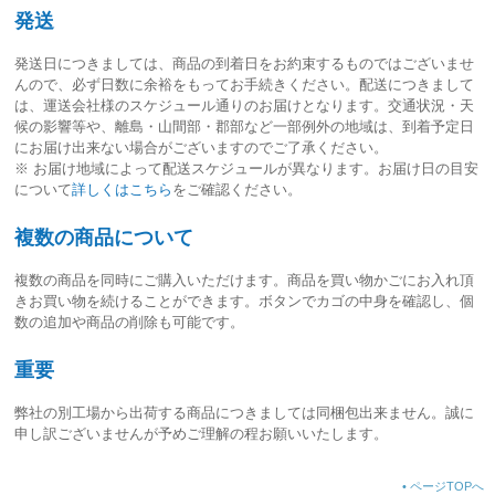
発送
発送日につきましては、
商品の到着日をお約束するものではございませ
ん
ので、必ず日数に余裕をもってお手続きください。配送につきまして
は、運送会社様のスケジュール通りのお届けとなります。交通状況・天
候の影響等や、離島・山間部・郡部など一部例外の地域は、到着予定日
にお届け出来ない場合がございますのでご了承ください。
※ お届け地域によって配送スケジュールが異なります。お届け日の目安
について
詳しくはこちら
をご確認ください。
複数の商品について
複数の商品を同時にご購入いただけます。商品を買い物かごにお入れ頂
きお買い物を続けることができます。ボタンでカゴの中身を確認し、個
数の追加や商品の削除も可能です。
重要
弊社の別工場から出荷する商品につきましては同梱包出来ません。誠に
申し訳ございませんが予めご理解の程お願いいたします。
•
ページTOPへ