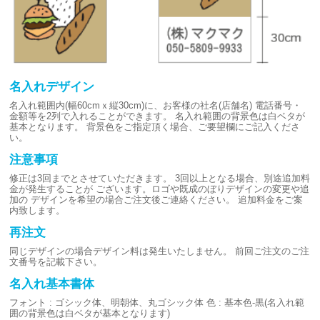
名入れデザイン
名入れ範囲内(幅60cmｘ縦30cm)に、お客様の社名(店舗名)
電話番号・
金額等を2列で入れることができます。
名入れ範囲の背景色は白ベタが
基本となります。
背景色をご指定頂く場合、ご要望欄にご記入くださ
い。
注意事項
修正は3回までとさせていただきます。
3回以上となる場合、別途追加料
金が発生することが
ございます。ロゴや既成のぼりデザインの変更や追
加の
デザインを希望の場合ご注文後ご連絡ください。
追加料金をご案
内致します。
再注文
同じデザインの場合デザイン料は発生いたしません。
前回ご注文のご注
文番号を記載下さい。
名入れ基本書体
フォント : ゴシック体、明朝体、丸ゴシック体
色 : 基本色-黒(名入れ範
囲の背景色は白ベタが基本となります)