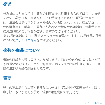
発送
発送日につきましては、
商品の到着日をお約束するものではございませ
ん
ので、必ず日数に余裕をもってお手続きください。配送につきまして
は、運送会社様のスケジュール通りのお届けとなります。交通状況・天
候の影響等や、離島・山間部・郡部など一部例外の地域は、到着予定日
にお届け出来ない場合がございますのでご了承ください。
※ お届け地域によって配送スケジュールが異なります。お届け日の目安
について
詳しくはこちら
をご確認ください。
複数の商品について
複数の商品を同時にご購入いただけます。商品を買い物かごにお入れ頂
きお買い物を続けることができます。ボタンでカゴの中身を確認し、個
数の追加や商品の削除も可能です。
重要
弊社の別工場から出荷する商品につきましては同梱包出来ません。誠に
申し訳ございませんが予めご理解の程お願いいたします。
•
ページTOPへ