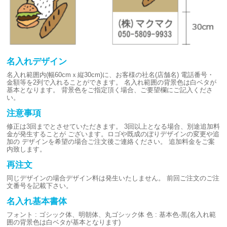
名入れデザイン
名入れ範囲内(幅60cmｘ縦30cm)に、お客様の社名(店舗名)
電話番号・
金額等を2列で入れることができます。
名入れ範囲の背景色は白ベタが
基本となります。
背景色をご指定頂く場合、ご要望欄にご記入くださ
い。
注意事項
修正は3回までとさせていただきます。
3回以上となる場合、別途追加料
金が発生することが
ございます。ロゴや既成のぼりデザインの変更や追
加の
デザインを希望の場合ご注文後ご連絡ください。
追加料金をご案
内致します。
再注文
同じデザインの場合デザイン料は発生いたしません。
前回ご注文のご注
文番号を記載下さい。
名入れ基本書体
フォント : ゴシック体、明朝体、丸ゴシック体
色 : 基本色-黒(名入れ範
囲の背景色は白ベタが基本となります)