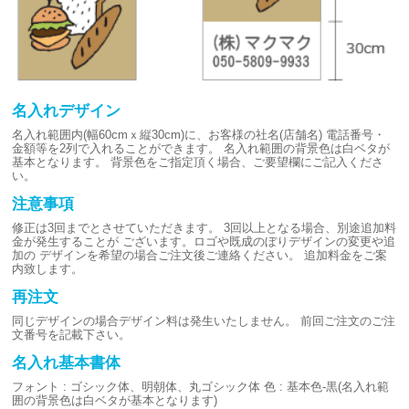
名入れデザイン
名入れ範囲内(幅60cmｘ縦30cm)に、お客様の社名(店舗名)
電話番号・
金額等を2列で入れることができます。
名入れ範囲の背景色は白ベタが
基本となります。
背景色をご指定頂く場合、ご要望欄にご記入くださ
い。
注意事項
修正は3回までとさせていただきます。
3回以上となる場合、別途追加料
金が発生することが
ございます。ロゴや既成のぼりデザインの変更や追
加の
デザインを希望の場合ご注文後ご連絡ください。
追加料金をご案
内致します。
再注文
同じデザインの場合デザイン料は発生いたしません。
前回ご注文のご注
文番号を記載下さい。
名入れ基本書体
フォント : ゴシック体、明朝体、丸ゴシック体
色 : 基本色-黒(名入れ範
囲の背景色は白ベタが基本となります)