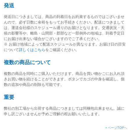
発送
発送日につきましては、
商品の到着日をお約束するものではございませ
ん
ので、必ず日数に余裕をもってお手続きください。配送につきまして
は、運送会社様のスケジュール通りのお届けとなります。交通状況・天
候の影響等や、離島・山間部・郡部など一部例外の地域は、到着予定日
にお届け出来ない場合がございますのでご了承ください。
※ お届け地域によって配送スケジュールが異なります。お届け日の目安
について
詳しくはこちら
をご確認ください。
複数の商品について
複数の商品を同時にご購入いただけます。商品を買い物かごにお入れ頂
きお買い物を続けることができます。ボタンでカゴの中身を確認し、個
数の追加や商品の削除も可能です。
重要
弊社の別工場から出荷する商品につきましては同梱包出来ません。誠に
申し訳ございませんが予めご理解の程お願いいたします。
•
ページTOPへ