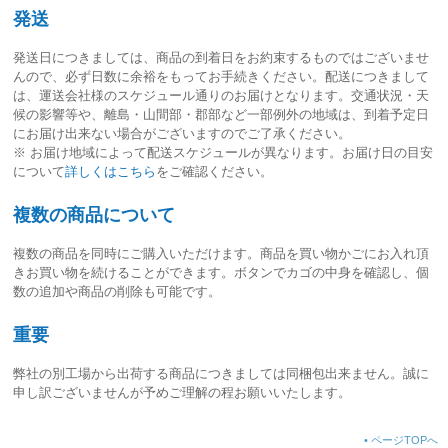
発送
発送日につきましては、
商品の到着日をお約束するものではございませ
ん
ので、必ず日数に余裕をもってお手続きください。配送につきまして
は、運送会社様のスケジュール通りのお届けとなります。交通状況・天
候の影響等や、離島・山間部・郡部など一部例外の地域は、到着予定日
にお届け出来ない場合がございますのでご了承ください。
※ お届け地域によって配送スケジュールが異なります。お届け日の目安
について
詳しくはこちら
をご確認ください。
複数の商品について
複数の商品を同時にご購入いただけます。商品を買い物かごにお入れ頂
きお買い物を続けることができます。ボタンでカゴの中身を確認し、個
数の追加や商品の削除も可能です。
重要
弊社の別工場から出荷する商品につきましては同梱包出来ません。誠に
申し訳ございませんが予めご理解の程お願いいたします。
•
ページTOPへ