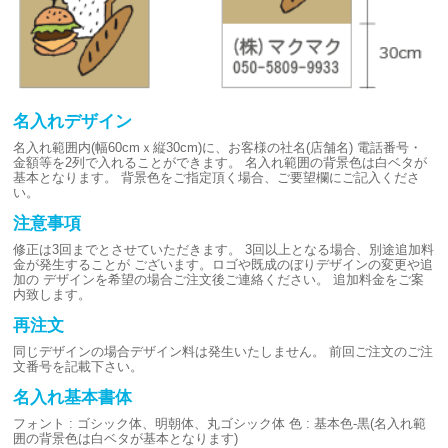
名入れデザイン
名入れ範囲内(幅60cmｘ縦30cm)に、お客様の社名(店舗名)
電話番号・
金額等を2列で入れることができます。
名入れ範囲の背景色は白ベタが
基本となります。
背景色をご指定頂く場合、ご要望欄にご記入くださ
い。
注意事項
修正は3回までとさせていただきます。
3回以上となる場合、別途追加料
金が発生することが
ございます。ロゴや既成のぼりデザインの変更や追
加の
デザインを希望の場合ご注文後ご連絡ください。
追加料金をご案
内致します。
再注文
同じデザインの場合デザイン料は発生いたしません。
前回ご注文のご注
文番号を記載下さい。
名入れ基本書体
フォント : ゴシック体、明朝体、丸ゴシック体
色 : 基本色-黒(名入れ範
囲の背景色は白ベタが基本となります)