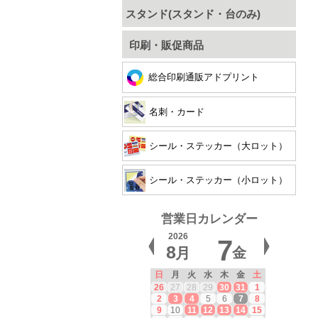
スタンド(スタンド・台のみ)
印刷・販促商品
総合印刷通販アドプリント
名刺・カード
シール・ステッカー（大ロット）
シール・ステッカー（小ロット）
営業日カレンダー
2026
7
8
月
金
日
月
火
水
木
金
土
26
27
28
29
30
31
1
2
3
4
5
6
7
8
9
10
11
12
13
14
15