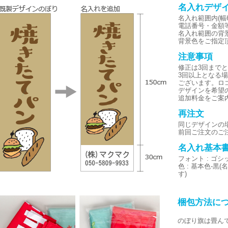
名入れデザ
名入れ範囲内(幅6
電話番号・金額
名入れ範囲の背
背景色をご指定
注意事項
修正は3回まで
3回以上となる
ございます。ロ
デザインを希望
追加料金をご案
再注文
同じデザインの
前回ご注文のご
名入れ基本
フォント : ゴ
色 : 基本色-
す)
梱包方法に
のぼり旗は畳ん