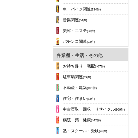
車・バイク関連
(134件)
音楽関連
(44件)
美容・エステ
(38件)
パチンコ関連
(23件)
各業種・生活・その他
お持ち帰り・宅配
(407件)
駐車場関連
(49件)
不動産・建築
(101件)
住宅・住まい
(83件)
中古買取・回収・リサイクル
(309件)
病院・薬・健康
(442件)
塾・スクール・受験
(96件)