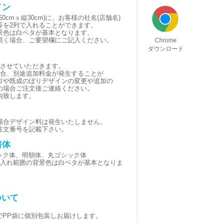
イン
0cmｘ縦30cm)に、お客様の社名(店舗名)
等を2列で入れることができます。
景色は白ベタが基本となります。
頂く場合、ご要望欄にご記入ください。
Chrome
ダウンロード
とさせていただきます。
場合、別途追加料金が発生することが
ゴや既成のぼりデザインの変更や追加の
の場合ご注文後ご連絡ください。
内致します。
場合デザイン料は発生いたしません。
注文番号を記載下さい。
書体
シック体、明朝体、丸ゴシック体
黒(名入れ範囲の背景色は白ベタが基本となりま
ついて
でPP袋に個別包装しお届けします。