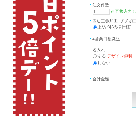
注文件数
※直接入力
四辺三巻加工+チチ加
上/左付(標準仕様)
4営業日後発送
名入れ
する
デザイン無料
しない
合計金額