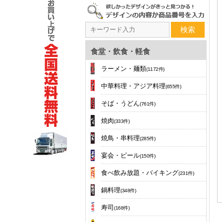
検索
食堂・飲食・軽食
ラーメン・麺類
(1172件)
中華料理・アジア料理
(655件)
そば・うどん
(761件)
焼肉
(333件)
焼鳥・串料理
(285件)
宴会・ビール
(150件)
食べ飲み放題・バイキング
(231件)
鍋料理
(348件)
寿司
(168件)