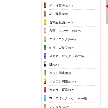
和・洋菓子
(697件)
花・園芸
(56件)
食料品販売
(106件)
衣類・インテリア
(89件)
クリーニング
(130件)
釣り・ゴルフ
(76件)
メガネ・サングラス
(37件)
鍵
(42件)
ペット関連
(44件)
パソコン関連
(171件)
カメラ・写真
(51件)
本・コミック・ゲーム
(66件)
レンタル
(197件)