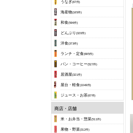
うなぎ
(67件)
海産物
(165件)
和食
(596件)
どんぶり
(320件)
洋食
(373件)
ランチ・定食
(685件)
パン・コーヒー
(527件)
居酒屋
(321件)
屋台・軽食
(1049件)
ジュース・お茶
(67件)
商店・店舗
米・お弁当・惣菜
(511件)
果物・野菜
(312件)