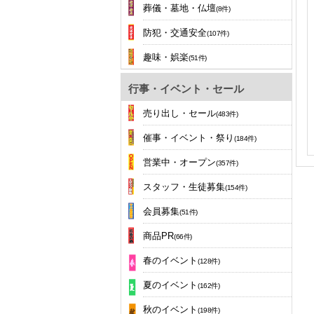
葬儀・墓地・仏壇
(8件)
防犯・交通安全
(107件)
趣味・娯楽
(51件)
行事・イベント・セール
売り出し・セール
(483件)
催事・イベント・祭り
(184件)
営業中・オープン
(357件)
スタッフ・生徒募集
(154件)
会員募集
(51件)
商品PR
(66件)
春のイベント
(128件)
夏のイベント
(162件)
秋のイベント
(198件)