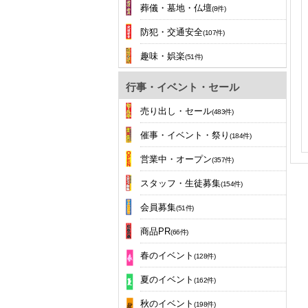
葬儀・墓地・仏壇
(8件)
防犯・交通安全
(107件)
趣味・娯楽
(51件)
行事・イベント・セール
売り出し・セール
(483件)
催事・イベント・祭り
(184件)
営業中・オープン
(357件)
スタッフ・生徒募集
(154件)
会員募集
(51件)
商品PR
(66件)
春のイベント
(128件)
夏のイベント
(162件)
秋のイベント
(198件)