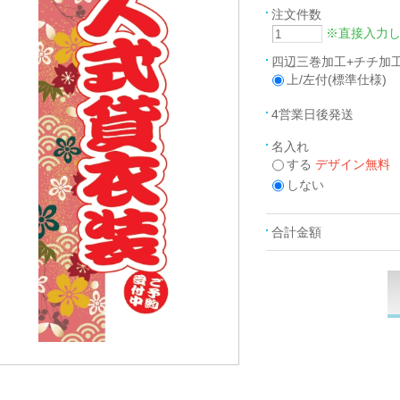
注文件数
※直接入力
四辺三巻加工+チチ加
上/左付(標準仕様)
4営業日後発送
名入れ
する
デザイン無料
しない
合計金額