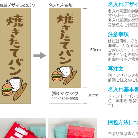
名入れデザ
名入れ範囲内(幅6
電話番号・金額
名入れ範囲の背
背景色をご指定
注意事項
修正は3回まで
3回以上となる
ございます。ロ
デザインを希望
追加料金をご案
再注文
同じデザインの
前回ご注文のご
名入れ基本
フォント : ゴ
色 : 基本色-
す)
梱包方法に
のぼり旗は畳ん