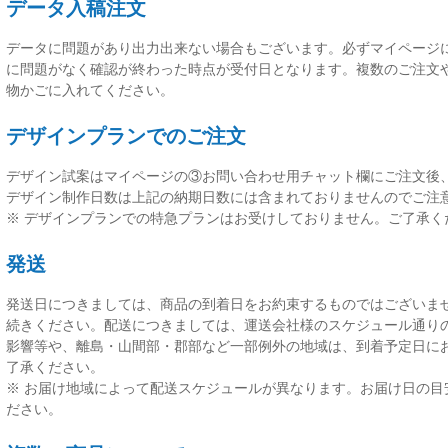
データ入稿注文
データに問題があり出力出来ない場合もございます。必ずマイページ
に問題がなく確認が終わった時点が受付日
となります。複数のご注文
物かごに入れてください。
デザインプランでのご注文
デザイン試案はマイページの③お問い合わせ用チャット欄にご注文後
デザイン制作日数は上記の納期日数には含まれておりませんのでご注
※ デザインプランでの特急プランはお受けしておりません。ご了承く
発送
発送日につきましては、
商品の到着日をお約束するものではございま
続きください。配送につきましては、運送会社様のスケジュール通り
影響等や、離島・山間部・郡部など一部例外の地域は、到着予定日に
了承ください。
※ お届け地域によって配送スケジュールが異なります。お届け日の目
ださい。