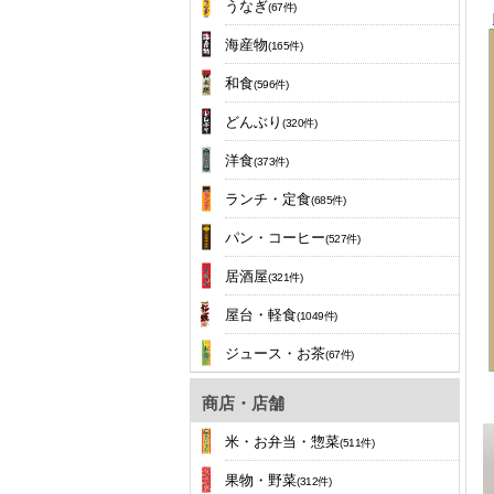
うなぎ
(67件)
海産物
(165件)
和食
(596件)
どんぶり
(320件)
洋食
(373件)
ランチ・定食
(685件)
パン・コーヒー
(527件)
居酒屋
(321件)
屋台・軽食
(1049件)
ジュース・お茶
(67件)
商店・店舗
米・お弁当・惣菜
(511件)
果物・野菜
(312件)