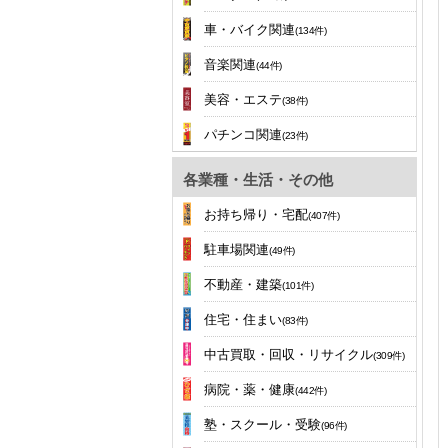
車・バイク関連
(134件)
音楽関連
(44件)
美容・エステ
(38件)
パチンコ関連
(23件)
各業種・生活・その他
お持ち帰り・宅配
(407件)
駐車場関連
(49件)
不動産・建築
(101件)
住宅・住まい
(83件)
中古買取・回収・リサイクル
(309件)
病院・薬・健康
(442件)
塾・スクール・受験
(96件)