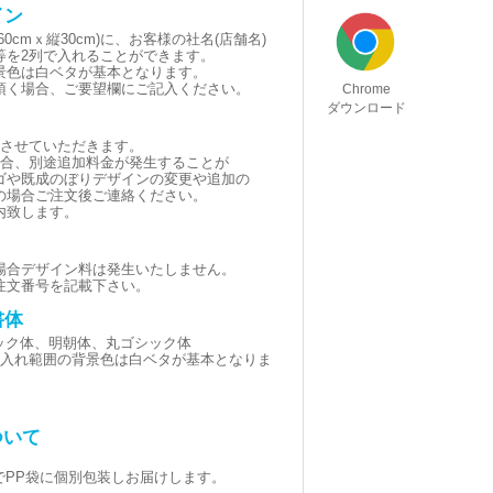
イン
0cmｘ縦30cm)に、お客様の社名(店舗名)
等を2列で入れることができます。
景色は白ベタが基本となります。
頂く場合、ご要望欄にご記入ください。
Chrome
ダウンロード
とさせていただきます。
場合、別途追加料金が発生することが
ゴや既成のぼりデザインの変更や追加の
の場合ご注文後ご連絡ください。
内致します。
場合デザイン料は発生いたしません。
注文番号を記載下さい。
書体
シック体、明朝体、丸ゴシック体
黒(名入れ範囲の背景色は白ベタが基本となりま
ついて
でPP袋に個別包装しお届けします。