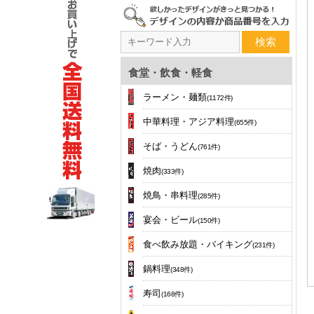
検索
食堂・飲食・軽食
ラーメン・麺類
(1172件)
中華料理・アジア料理
(655件)
そば・うどん
(761件)
焼肉
(333件)
焼鳥・串料理
(285件)
宴会・ビール
(150件)
食べ飲み放題・バイキング
(231件)
鍋料理
(348件)
寿司
(168件)