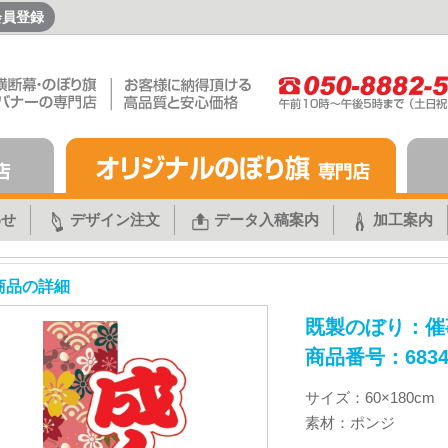
会員登録
わせ
デザイン注文
データ入稿案内
加工案内
商品の詳細
既製のぼり：催
商品番号：683
サイズ：60×180cm
素材：ポンジ