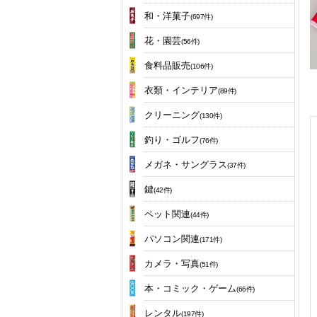
和・洋菓子
(697件)
花・園芸
(56件)
食料品販売
(106件)
衣類・インテリア
(89件)
クリーニング
(130件)
釣り・ゴルフ
(76件)
メガネ・サングラス
(37件)
鍵
(42件)
ペット関連
(44件)
パソコン関連
(171件)
カメラ・写真
(51件)
本・コミック・ゲーム
(66件)
レンタル
(197件)