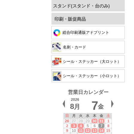
スタンド(スタンド・台のみ)
印刷・販促商品
総合印刷通販アドプリント
名刺・カード
シール・ステッカー（大ロット）
シール・ステッカー（小ロット）
営業日カレンダー
2026
7
8
月
金
日
月
火
水
木
金
土
26
27
28
29
30
31
1
2
3
4
5
6
7
8
9
10
11
12
13
14
15