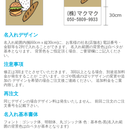
名入れデザイン
名入れ範囲内(幅60cmｘ縦30cm)に、お客様の社名(店舗名)
電話番号・
金額等を2列で入れることができます。
名入れ範囲の背景色は白ベタが
基本となります。
背景色をご指定頂く場合、ご要望欄にご記入くださ
い。
注意事項
修正は3回までとさせていただきます。
3回以上となる場合、別途追加料
金が発生することが
ございます。ロゴや既成のぼりデザインの変更や追
加の
デザインを希望の場合ご注文後ご連絡ください。
追加料金をご案
内致します。
再注文
同じデザインの場合デザイン料は発生いたしません。
前回ご注文のご注
文番号を記載下さい。
名入れ基本書体
フォント : ゴシック体、明朝体、丸ゴシック体
色 : 基本色-黒(名入れ範
囲の背景色は白ベタが基本となります)