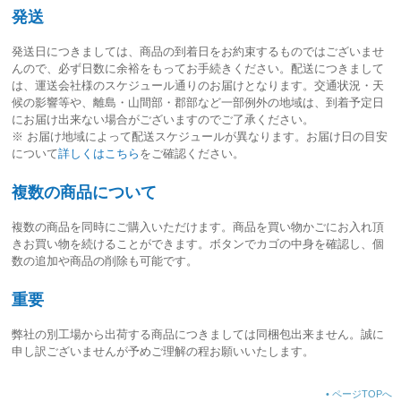
発送
発送日につきましては、
商品の到着日をお約束するものではございませ
ん
ので、必ず日数に余裕をもってお手続きください。配送につきまして
は、運送会社様のスケジュール通りのお届けとなります。交通状況・天
候の影響等や、離島・山間部・郡部など一部例外の地域は、到着予定日
にお届け出来ない場合がございますのでご了承ください。
※ お届け地域によって配送スケジュールが異なります。お届け日の目安
について
詳しくはこちら
をご確認ください。
複数の商品について
複数の商品を同時にご購入いただけます。商品を買い物かごにお入れ頂
きお買い物を続けることができます。ボタンでカゴの中身を確認し、個
数の追加や商品の削除も可能です。
重要
弊社の別工場から出荷する商品につきましては同梱包出来ません。誠に
申し訳ございませんが予めご理解の程お願いいたします。
•
ページTOPへ