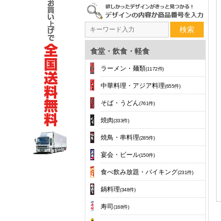
検索
食堂・飲食・軽食
ラーメン・麺類
(1172件)
中華料理・アジア料理
(655件)
そば・うどん
(761件)
焼肉
(333件)
焼鳥・串料理
(285件)
宴会・ビール
(150件)
食べ飲み放題・バイキング
(231件)
鍋料理
(348件)
寿司
(168件)