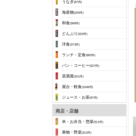
うなぎ
(67件)
海産物
(165件)
和食
(596件)
どんぶり
(320件)
洋食
(373件)
ランチ・定食
(685件)
パン・コーヒー
(527件)
居酒屋
(321件)
屋台・軽食
(1049件)
ジュース・お茶
(67件)
商店・店舗
米・お弁当・惣菜
(511件)
果物・野菜
(312件)