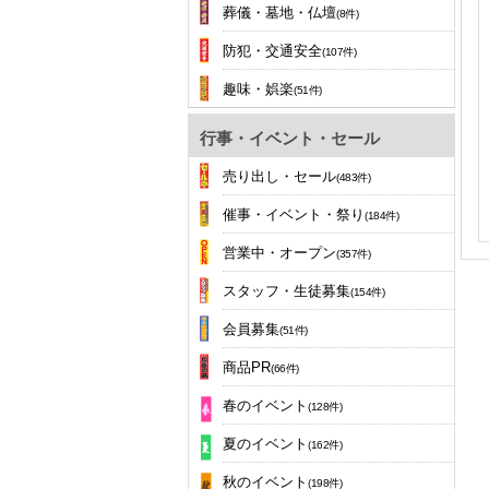
葬儀・墓地・仏壇
(8件)
防犯・交通安全
(107件)
趣味・娯楽
(51件)
行事・イベント・セール
売り出し・セール
(483件)
催事・イベント・祭り
(184件)
営業中・オープン
(357件)
スタッフ・生徒募集
(154件)
会員募集
(51件)
商品PR
(66件)
春のイベント
(128件)
夏のイベント
(162件)
秋のイベント
(198件)