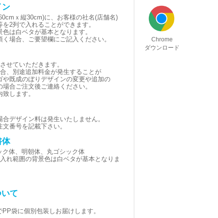
イン
0cmｘ縦30cm)に、お客様の社名(店舗名)
等を2列で入れることができます。
景色は白ベタが基本となります。
頂く場合、ご要望欄にご記入ください。
Chrome
ダウンロード
とさせていただきます。
場合、別途追加料金が発生することが
ゴや既成のぼりデザインの変更や追加の
の場合ご注文後ご連絡ください。
内致します。
場合デザイン料は発生いたしません。
注文番号を記載下さい。
書体
シック体、明朝体、丸ゴシック体
黒(名入れ範囲の背景色は白ベタが基本となりま
ついて
でPP袋に個別包装しお届けします。