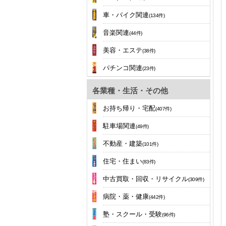
車・バイク関連
(134件)
音楽関連
(44件)
美容・エステ
(38件)
パチンコ関連
(23件)
各業種・生活・その他
お持ち帰り・宅配
(407件)
駐車場関連
(49件)
不動産・建築
(101件)
住宅・住まい
(83件)
中古買取・回収・リサイクル
(309件)
病院・薬・健康
(442件)
塾・スクール・受験
(96件)