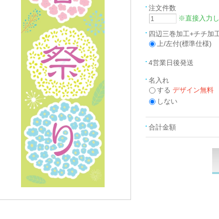
注文件数
※直接入力
四辺三巻加工+チチ加
上/左付(標準仕様)
4営業日後発送
名入れ
する
デザイン無料
しない
合計金額