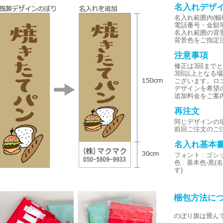
名入れデザ
名入れ範囲内(幅6
電話番号・金額
名入れ範囲の背
背景色をご指定
注意事項
修正は3回まで
3回以上となる
ございます。ロ
デザインを希望
追加料金をご案
再注文
同じデザインの
前回ご注文のご
名入れ基本
フォント : ゴ
色 : 基本色-
す)
梱包方法に
のぼり旗は畳ん