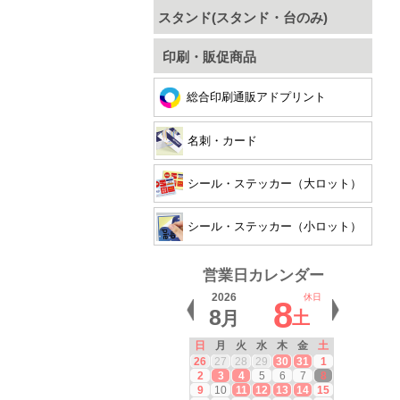
スタンド(スタンド・台のみ)
印刷・販促商品
総合印刷通販アドプリント
名刺・カード
シール・ステッカー（大ロット）
シール・ステッカー（小ロット）
営業日カレンダー
2026
休日
8
8
月
土
日
月
火
水
木
金
土
26
27
28
29
30
31
1
2
3
4
5
6
7
8
9
10
11
12
13
14
15