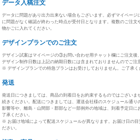
データ入稿注文
データに問題があり出力出来ない場合もございます。必ずマイページ
に問題がなく確認が終わった時点が受付日
となります。複数のご注文
物かごに入れてください。
デザインプランでのご注文
デザイン試案はマイページの③お問い合わせ用チャット欄にご注文後
デザイン制作日数は上記の納期日数には含まれておりませんのでご注
※ デザインプランでの特急プランはお受けしておりません。ご了承く
発送
発送日につきましては、
商品の到着日をお約束するものではございま
続きください。配送につきましては、運送会社様のスケジュール通り
影響等や、離島・山間部・郡部など一部例外の地域は、到着予定日に
了承ください。
※ お届け地域によって配送スケジュールが異なります。お届け日の目
ださい。