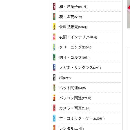
和・洋菓子
(697件)
花・園芸
(56件)
食料品販売
(106件)
衣類・インテリア
(89件)
クリーニング
(130件)
釣り・ゴルフ
(76件)
メガネ・サングラス
(37件)
鍵
(42件)
ペット関連
(44件)
パソコン関連
(171件)
カメラ・写真
(51件)
本・コミック・ゲーム
(66件)
レンタル
(197件)