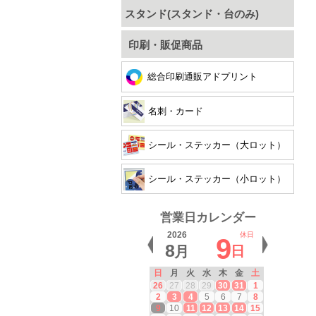
スタンド(スタンド・台のみ)
印刷・販促商品
総合印刷通販アドプリント
名刺・カード
シール・ステッカー（大ロット）
シール・ステッカー（小ロット）
営業日カレンダー
2026
休日
9
8
月
日
日
月
火
水
木
金
土
26
27
28
29
30
31
1
2
3
4
5
6
7
8
9
10
11
12
13
14
15