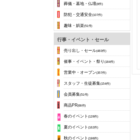
葬儀・墓地・仏壇
(8件)
防犯・交通安全
(107件)
趣味・娯楽
(51件)
行事・イベント・セール
売り出し・セール
(483件)
催事・イベント・祭り
(184件)
営業中・オープン
(357件)
スタッフ・生徒募集
(154件)
会員募集
(51件)
商品PR
(66件)
春のイベント
(128件)
夏のイベント
(162件)
秋のイベント
(198件)