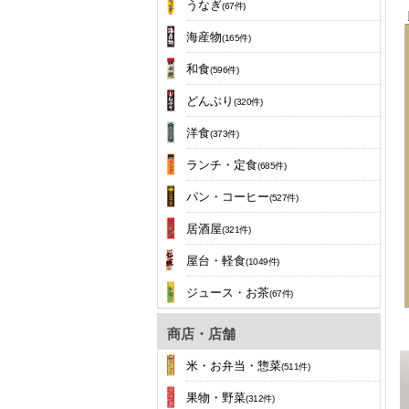
うなぎ
(67件)
海産物
(165件)
和食
(596件)
どんぶり
(320件)
洋食
(373件)
ランチ・定食
(685件)
パン・コーヒー
(527件)
居酒屋
(321件)
屋台・軽食
(1049件)
ジュース・お茶
(67件)
商店・店舗
米・お弁当・惣菜
(511件)
果物・野菜
(312件)