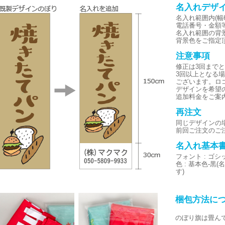
名入れデザ
名入れ範囲内(幅6
電話番号・金額
名入れ範囲の背
背景色をご指定
注意事項
修正は3回まで
3回以上となる
ございます。ロ
デザインを希望
追加料金をご案
再注文
同じデザインの
前回ご注文のご
名入れ基本
フォント : ゴ
色 : 基本色-
す)
梱包方法に
のぼり旗は畳ん