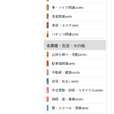
車・バイク関連
(134件)
音楽関連
(44件)
美容・エステ
(38件)
パチンコ関連
(23件)
各業種・生活・その他
お持ち帰り・宅配
(407件)
駐車場関連
(49件)
不動産・建築
(101件)
住宅・住まい
(83件)
中古買取・回収・リサイクル
(309件)
病院・薬・健康
(442件)
塾・スクール・受験
(96件)