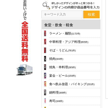
検索
食堂・飲食・軽食
ラーメン・麺類
(1172件)
中華料理・アジア料理
(655件)
そば・うどん
(761件)
焼肉
(333件)
焼鳥・串料理
(285件)
宴会・ビール
(150件)
食べ飲み放題・バイキング
(231件)
鍋料理
(348件)
寿司
(168件)