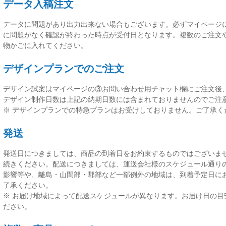
データ入稿注文
データに問題があり出力出来ない場合もございます。必ずマイページ
に問題がなく確認が終わった時点が受付日
となります。複数のご注文
物かごに入れてください。
デザインプランでのご注文
デザイン試案はマイページの③お問い合わせ用チャット欄にご注文後
デザイン制作日数は上記の納期日数には含まれておりませんのでご注
※ デザインプランでの特急プランはお受けしておりません。ご了承く
発送
発送日につきましては、
商品の到着日をお約束するものではございま
続きください。配送につきましては、運送会社様のスケジュール通り
影響等や、離島・山間部・郡部など一部例外の地域は、到着予定日に
了承ください。
※ お届け地域によって配送スケジュールが異なります。お届け日の目
ださい。