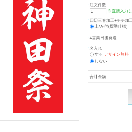
注文件数
※直接入力
四辺三巻加工+チチ加
上/左付(標準仕様)
4営業日後発送
名入れ
する
デザイン無料
しない
合計金額