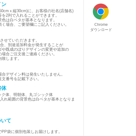
イン
0cmｘ縦30cm)に、お客様の社名(店舗名)
等を2列で入れることができます。
景色は白ベタが基本となります。
頂く場合、ご要望欄にご記入ください。
Chrome
ダウンロード
とさせていただきます。
場合、別途追加料金が発生することが
ゴや既成のぼりデザインの変更や追加の
の場合ご注文後ご連絡ください。
内致します。
場合デザイン料は発生いたしません。
注文番号を記載下さい。
書体
シック体、明朝体、丸ゴシック体
黒(名入れ範囲の背景色は白ベタが基本となりま
ついて
でPP袋に個別包装しお届けします。