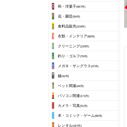
和・洋菓子
(697件)
花・園芸
(56件)
食料品販売
(106件)
衣類・インテリア
(89件)
クリーニング
(130件)
釣り・ゴルフ
(76件)
メガネ・サングラス
(37件)
鍵
(42件)
ペット関連
(44件)
パソコン関連
(171件)
カメラ・写真
(51件)
本・コミック・ゲーム
(66件)
レンタル
(197件)