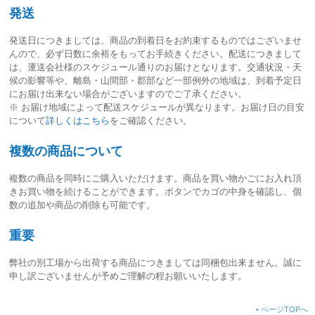
発送
発送日につきましては、
商品の到着日をお約束するものではございませ
ん
ので、必ず日数に余裕をもってお手続きください。配送につきまして
は、運送会社様のスケジュール通りのお届けとなります。交通状況・天
候の影響等や、離島・山間部・郡部など一部例外の地域は、到着予定日
にお届け出来ない場合がございますのでご了承ください。
※ お届け地域によって配送スケジュールが異なります。お届け日の目安
について
詳しくはこちら
をご確認ください。
複数の商品について
複数の商品を同時にご購入いただけます。商品を買い物かごにお入れ頂
きお買い物を続けることができます。ボタンでカゴの中身を確認し、個
数の追加や商品の削除も可能です。
重要
弊社の別工場から出荷する商品につきましては同梱包出来ません。誠に
申し訳ございませんが予めご理解の程お願いいたします。
•
ページTOPへ