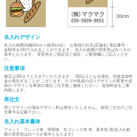
名入れデザイン
名入れ範囲内(幅60cmｘ縦30cm)に、お客様の社名(店舗名)
電話番号・
金額等を2列で入れることができます。
名入れ範囲の背景色は白ベタが
基本となります。
背景色をご指定頂く場合、ご要望欄にご記入くださ
い。
注意事項
修正は3回までとさせていただきます。
3回以上となる場合、別途追加料
金が発生することが
ございます。ロゴや既成のぼりデザインの変更や追
加の
デザインを希望の場合ご注文後ご連絡ください。
追加料金をご案
内致します。
再注文
同じデザインの場合デザイン料は発生いたしません。
前回ご注文のご注
文番号を記載下さい。
名入れ基本書体
フォント : ゴシック体、明朝体、丸ゴシック体
色 : 基本色-黒(名入れ範
囲の背景色は白ベタが基本となります)