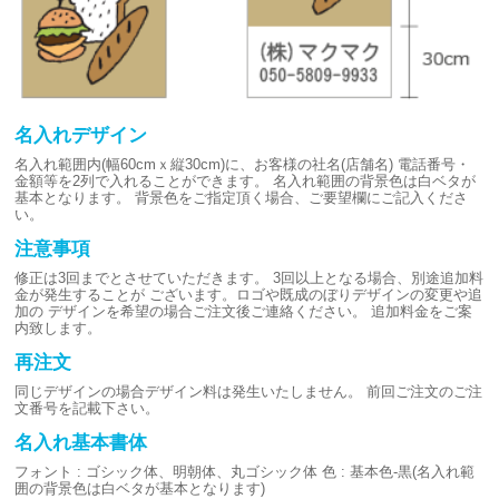
名入れデザイン
名入れ範囲内(幅60cmｘ縦30cm)に、お客様の社名(店舗名)
電話番号・
金額等を2列で入れることができます。
名入れ範囲の背景色は白ベタが
基本となります。
背景色をご指定頂く場合、ご要望欄にご記入くださ
い。
注意事項
修正は3回までとさせていただきます。
3回以上となる場合、別途追加料
金が発生することが
ございます。ロゴや既成のぼりデザインの変更や追
加の
デザインを希望の場合ご注文後ご連絡ください。
追加料金をご案
内致します。
再注文
同じデザインの場合デザイン料は発生いたしません。
前回ご注文のご注
文番号を記載下さい。
名入れ基本書体
フォント : ゴシック体、明朝体、丸ゴシック体
色 : 基本色-黒(名入れ範
囲の背景色は白ベタが基本となります)