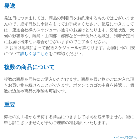
発送
発送日につきましては、
商品の到着日をお約束するものではございませ
ん
ので、必ず日数に余裕をもってお手続きください。配送につきまして
は、運送会社様のスケジュール通りのお届けとなります。交通状況・天
候の影響等や、離島・山間部・郡部など一部例外の地域は、到着予定日
にお届け出来ない場合がございますのでご了承ください。
※ お届け地域によって配送スケジュールが異なります。お届け日の目安
について
詳しくはこちら
をご確認ください。
複数の商品について
複数の商品を同時にご購入いただけます。商品を買い物かごにお入れ頂
きお買い物を続けることができます。ボタンでカゴの中身を確認し、個
数の追加や商品の削除も可能です。
重要
弊社の別工場から出荷する商品につきましては同梱包出来ません。誠に
申し訳ございませんが予めご理解の程お願いいたします。
•
ページTOPへ