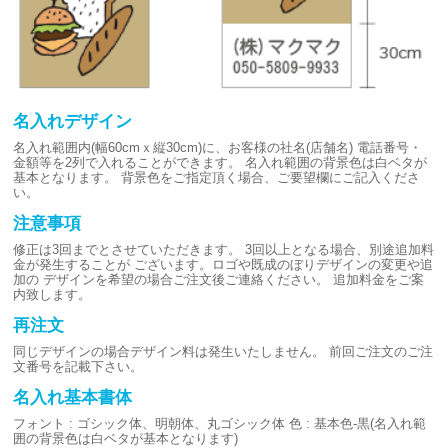
名入れデザイン
名入れ範囲内(幅60cmｘ縦30cm)に、お客様の社名(店舗名)
電話番号・
金額等を2列で入れることができます。
名入れ範囲の背景色は白ベタが
基本となります。
背景色をご指定頂く場合、ご要望欄にご記入くださ
い。
注意事項
修正は3回までとさせていただきます。
3回以上となる場合、別途追加料
金が発生することが
ございます。ロゴや既成のぼりデザインの変更や追
加の
デザインを希望の場合ご注文後ご連絡ください。
追加料金をご案
内致します。
再注文
同じデザインの場合デザイン料は発生いたしません。
前回ご注文のご注
文番号を記載下さい。
名入れ基本書体
フォント : ゴシック体、明朝体、丸ゴシック体
色 : 基本色-黒(名入れ範
囲の背景色は白ベタが基本となります)