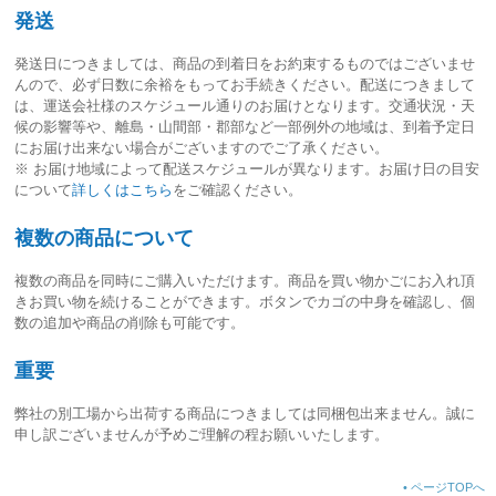
発送
発送日につきましては、
商品の到着日をお約束するものではございませ
ん
ので、必ず日数に余裕をもってお手続きください。配送につきまして
は、運送会社様のスケジュール通りのお届けとなります。交通状況・天
候の影響等や、離島・山間部・郡部など一部例外の地域は、到着予定日
にお届け出来ない場合がございますのでご了承ください。
※ お届け地域によって配送スケジュールが異なります。お届け日の目安
について
詳しくはこちら
をご確認ください。
複数の商品について
複数の商品を同時にご購入いただけます。商品を買い物かごにお入れ頂
きお買い物を続けることができます。ボタンでカゴの中身を確認し、個
数の追加や商品の削除も可能です。
重要
弊社の別工場から出荷する商品につきましては同梱包出来ません。誠に
申し訳ございませんが予めご理解の程お願いいたします。
•
ページTOPへ